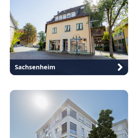
07145 92 02 0
Sachsenheim
Äußerer Schlosshof 1
74343 Sachsenheim
07147 92001